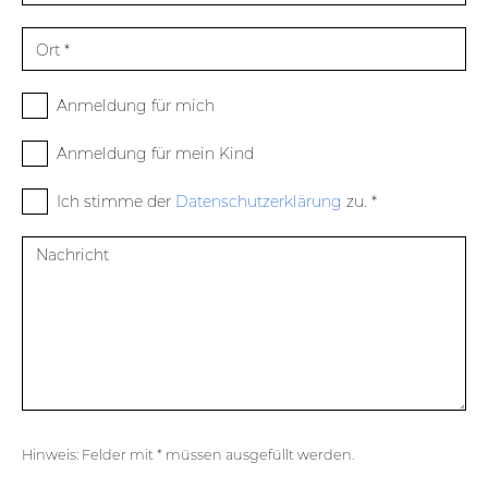
*
Ort
*
Anmeldung für mich
Anmeldung für mein Kind
Ich stimme der
Datenschutzerklärung
zu. *
Nachricht
Hinweis: Felder mit * müssen ausgefüllt werden.